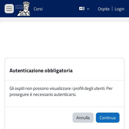
Vai al contenuto principale
Corsi
Ospite
Login
Pannello laterale
Autenticazione obbligatoria
Gli ospiti non possono visualizzare i profili degli utenti. Per
proseguire è necessario autenticarsi.
Annulla
Continua