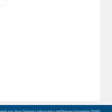
 géré par: Area Sistema Informatico dell’Ateneo Fiorentino (SIAF)