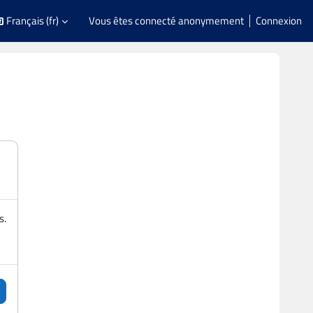
Français ‎(fr)‎
Vous êtes connecté anonymement
Connexion
s.