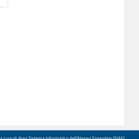
 a cura di: Area Sistema Informatico dell’Ateneo Fiorentino (SIAF)