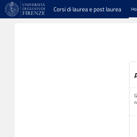
Vai al contenuto principale
Corsi di laurea e post laurea
H
G
n