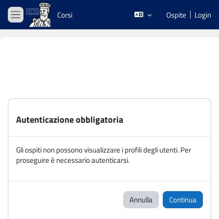
Vai al contenuto principale
Corsi
Ospite
Login
Pannello laterale
Autenticazione obbligatoria
Gli ospiti non possono visualizzare i profili degli utenti. Per
proseguire è necessario autenticarsi.
Annulla
Continua