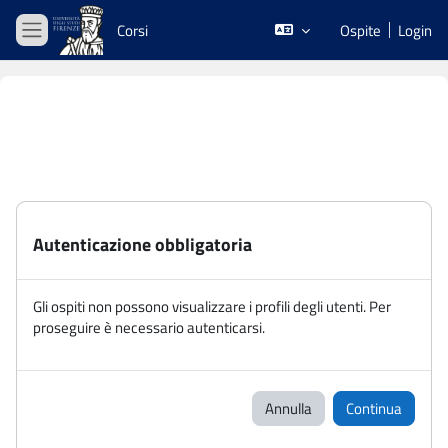
Vai al contenuto principale
Corsi
Ospite
Login
Pannello laterale
Autenticazione obbligatoria
Gli ospiti non possono visualizzare i profili degli utenti. Per
proseguire è necessario autenticarsi.
Annulla
Continua