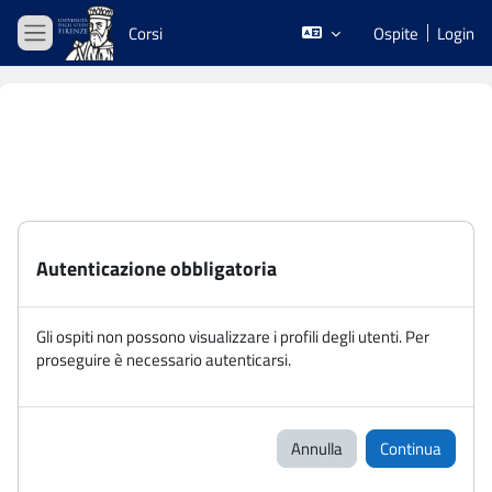
Vai al contenuto principale
Corsi
Ospite
Login
Pannello laterale
Autenticazione obbligatoria
Gli ospiti non possono visualizzare i profili degli utenti. Per
proseguire è necessario autenticarsi.
Annulla
Continua