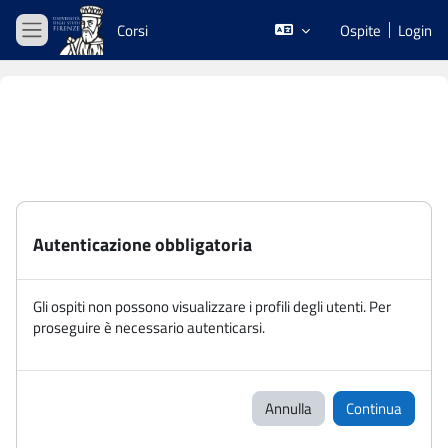
Vai al contenuto principale
Corsi
Ospite
Login
Pannello laterale
Autenticazione obbligatoria
Gli ospiti non possono visualizzare i profili degli utenti. Per
proseguire è necessario autenticarsi.
Annulla
Continua