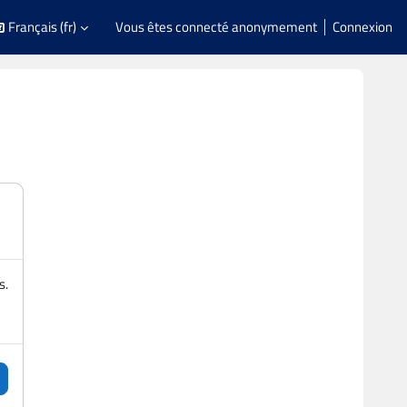
Français ‎(fr)‎
Vous êtes connecté anonymement
Connexion
s.