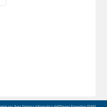
 géré par: Area Sistema Informatico dell’Ateneo Fiorentino (SIAF)