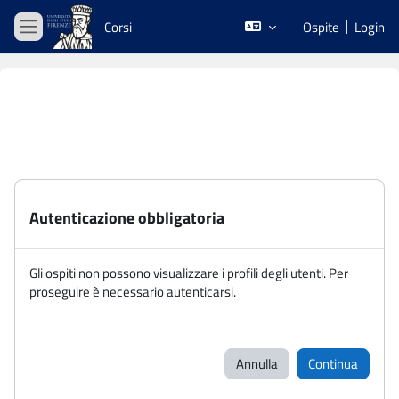
Vai al contenuto principale
Corsi
Ospite
Login
Pannello laterale
Autenticazione obbligatoria
Gli ospiti non possono visualizzare i profili degli utenti. Per
proseguire è necessario autenticarsi.
Annulla
Continua