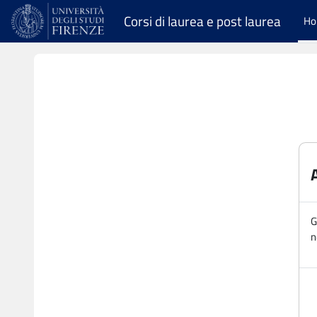
Vai al contenuto principale
Corsi di laurea e post laurea
H
G
n