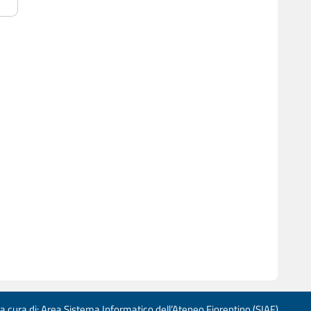
 a cura di: Area Sistema Informatico dell’Ateneo Fiorentino (SIAF)