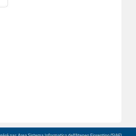
 géré par: Area Sistema Informatico dell’Ateneo Fiorentino (SIAF)