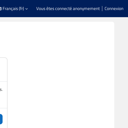
Français ‎(fr)‎
Vous êtes connecté anonymement
Connexion
s.