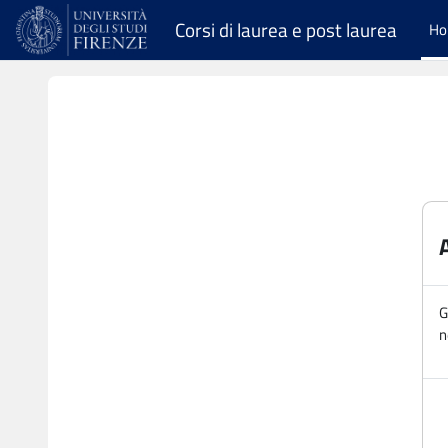
Vai al contenuto principale
Corsi di laurea e post laurea
H
G
n