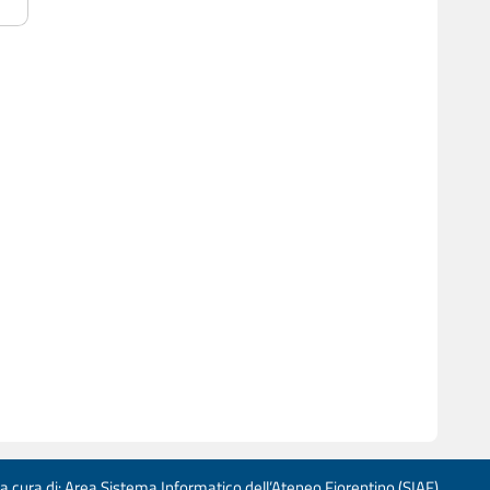
 a cura di: Area Sistema Informatico dell’Ateneo Fiorentino (SIAF)