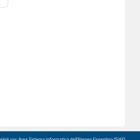
 géré par: Area Sistema Informatico dell’Ateneo Fiorentino (SIAF)