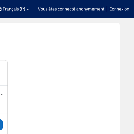
Français ‎(fr)‎
Vous êtes connecté anonymement
Connexion
s.