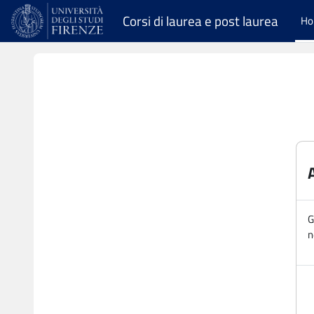
Vai al contenuto principale
Corsi di laurea e post laurea
H
G
n