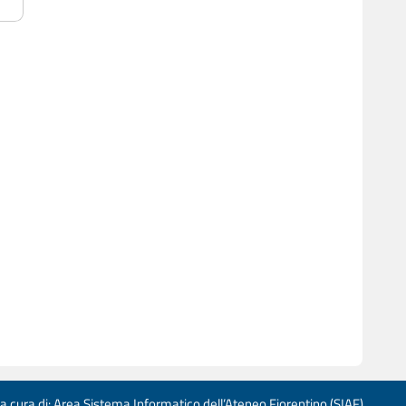
 a cura di: Area Sistema Informatico dell’Ateneo Fiorentino (SIAF)