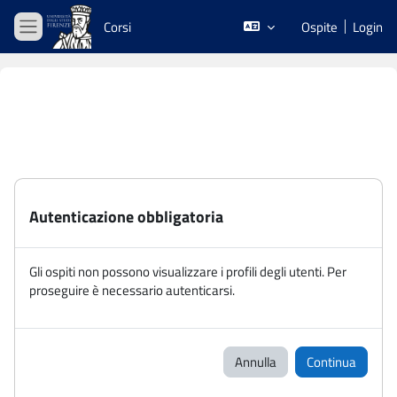
Vai al contenuto principale
Corsi
Ospite
Login
Pannello laterale
Autenticazione obbligatoria
Gli ospiti non possono visualizzare i profili degli utenti. Per
proseguire è necessario autenticarsi.
Annulla
Continua