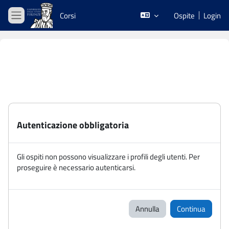
Vai al contenuto principale
Corsi
Ospite
Login
Pannello laterale
Autenticazione obbligatoria
Gli ospiti non possono visualizzare i profili degli utenti. Per
proseguire è necessario autenticarsi.
Annulla
Continua