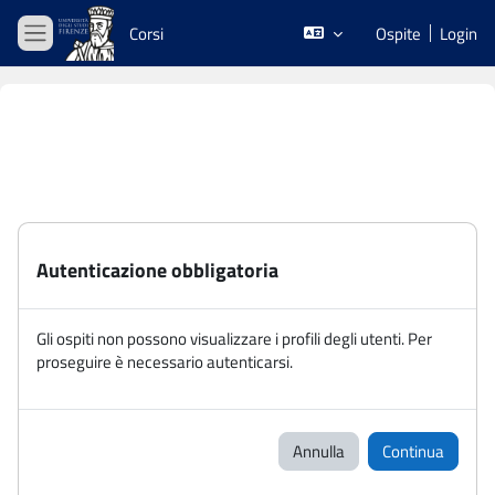
Vai al contenuto principale
Corsi
Ospite
Login
Pannello laterale
Autenticazione obbligatoria
Gli ospiti non possono visualizzare i profili degli utenti. Per
proseguire è necessario autenticarsi.
Annulla
Continua