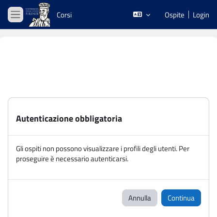
Vai al contenuto principale
Corsi
Ospite
Login
Pannello laterale
Autenticazione obbligatoria
Gli ospiti non possono visualizzare i profili degli utenti. Per
proseguire è necessario autenticarsi.
Annulla
Continua