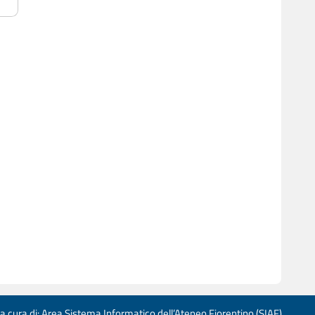
 a cura di: Area Sistema Informatico dell’Ateneo Fiorentino (SIAF)