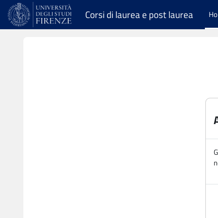
Vai al contenuto principale
Corsi di laurea e post laurea
H
G
n