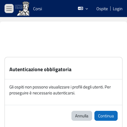
Vai al contenuto principale
Corsi
Ospite
Login
Pannello laterale
Autenticazione obbligatoria
Gli ospiti non possono visualizzare i profili degli utenti. Per
proseguire è necessario autenticarsi.
Annulla
Continua