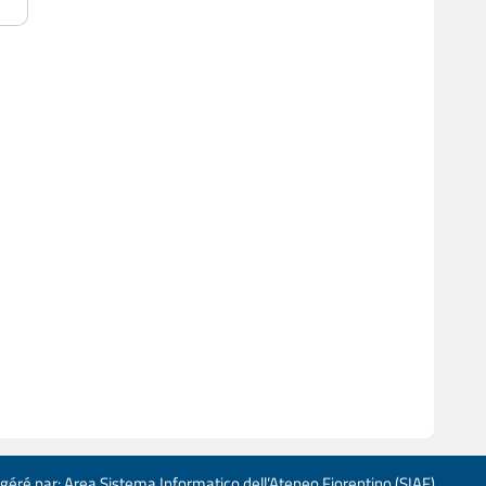
 géré par: Area Sistema Informatico dell’Ateneo Fiorentino (SIAF)