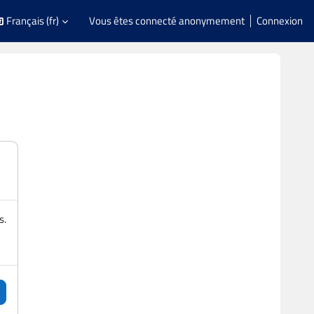
Français ‎(fr)‎
Vous êtes connecté anonymement
Connexion
s.