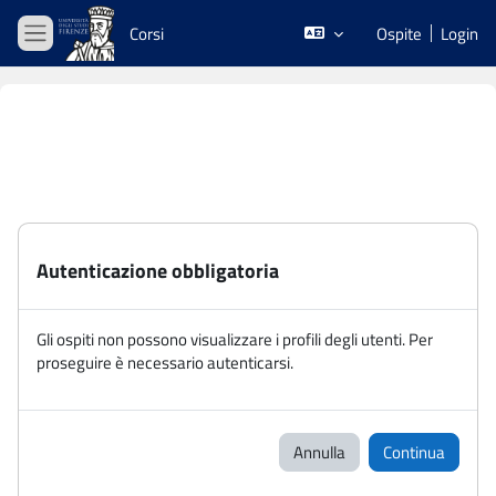
Vai al contenuto principale
Corsi
Ospite
Login
Pannello laterale
Autenticazione obbligatoria
Gli ospiti non possono visualizzare i profili degli utenti. Per
proseguire è necessario autenticarsi.
Annulla
Continua