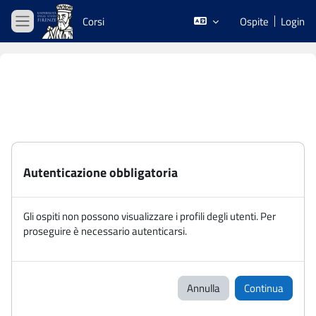
Vai al contenuto principale
Corsi
Ospite
Login
Pannello laterale
Autenticazione obbligatoria
Gli ospiti non possono visualizzare i profili degli utenti. Per
proseguire è necessario autenticarsi.
Annulla
Continua