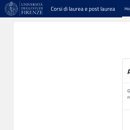
Vai al contenuto principale
Corsi di laurea e post laurea
H
G
n