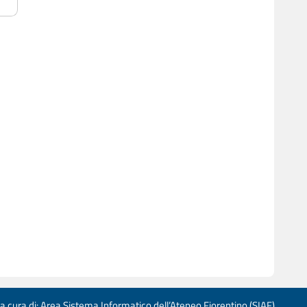
 a cura di: Area Sistema Informatico dell’Ateneo Fiorentino (SIAF)