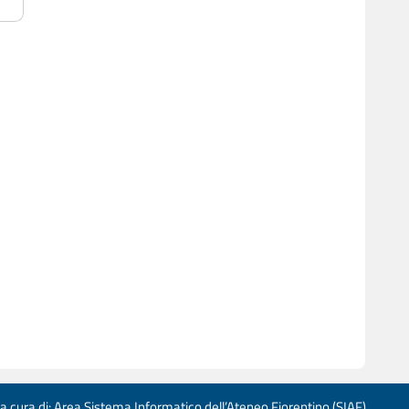
 a cura di: Area Sistema Informatico dell’Ateneo Fiorentino (SIAF)