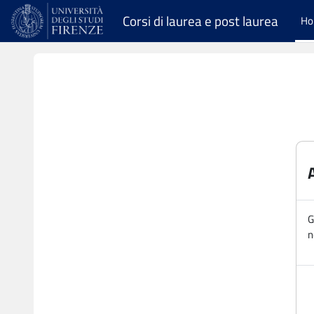
Vai al contenuto principale
Corsi di laurea e post laurea
H
G
n