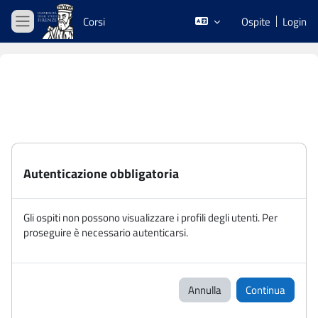
Vai al contenuto principale
Corsi
Ospite
Login
Pannello laterale
Autenticazione obbligatoria
Gli ospiti non possono visualizzare i profili degli utenti. Per
proseguire è necessario autenticarsi.
Annulla
Continua