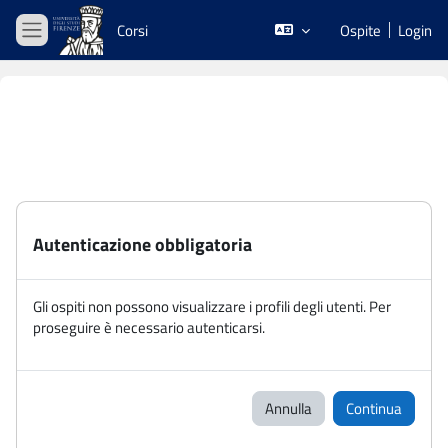
Vai al contenuto principale
Corsi
Ospite
Login
Pannello laterale
Autenticazione obbligatoria
Gli ospiti non possono visualizzare i profili degli utenti. Per
proseguire è necessario autenticarsi.
Annulla
Continua