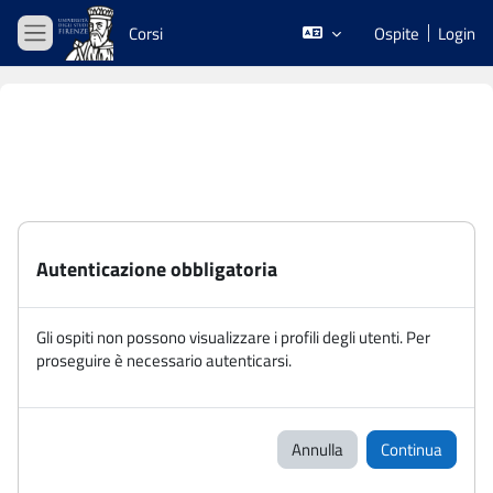
Vai al contenuto principale
Corsi
Ospite
Login
Pannello laterale
Autenticazione obbligatoria
Gli ospiti non possono visualizzare i profili degli utenti. Per
proseguire è necessario autenticarsi.
Annulla
Continua