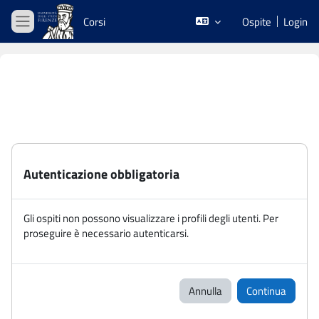
Vai al contenuto principale
Corsi
Ospite
Login
Pannello laterale
Autenticazione obbligatoria
Gli ospiti non possono visualizzare i profili degli utenti. Per
proseguire è necessario autenticarsi.
Annulla
Continua