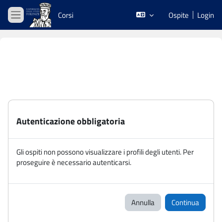
Vai al contenuto principale
Corsi
Ospite
Login
Pannello laterale
Autenticazione obbligatoria
Gli ospiti non possono visualizzare i profili degli utenti. Per
proseguire è necessario autenticarsi.
Annulla
Continua