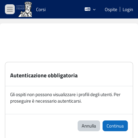
Vai al contenuto principale
Corsi
Ospite
Login
Pannello laterale
Autenticazione obbligatoria
Gli ospiti non possono visualizzare i profili degli utenti. Per
proseguire è necessario autenticarsi.
Annulla
Continua