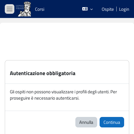
Vai al contenuto principale
Corsi
Ospite
Login
Pannello laterale
Autenticazione obbligatoria
Gli ospiti non possono visualizzare i profili degli utenti. Per
proseguire è necessario autenticarsi.
Annulla
Continua