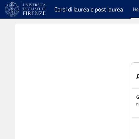
Vai al contenuto principale
Corsi di laurea e post laurea
H
G
n