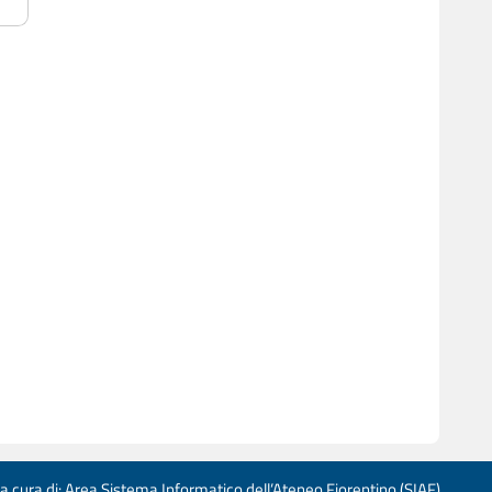
 a cura di: Area Sistema Informatico dell’Ateneo Fiorentino (SIAF)