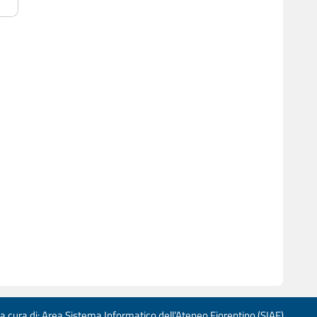
 a cura di: Area Sistema Informatico dell’Ateneo Fiorentino (SIAF)