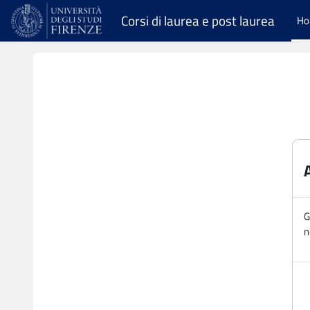
Vai al contenuto principale
Corsi di laurea e post laurea
H
G
n