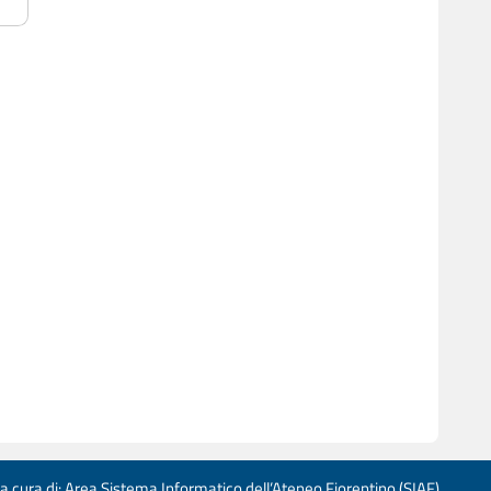
 a cura di: Area Sistema Informatico dell’Ateneo Fiorentino (SIAF)