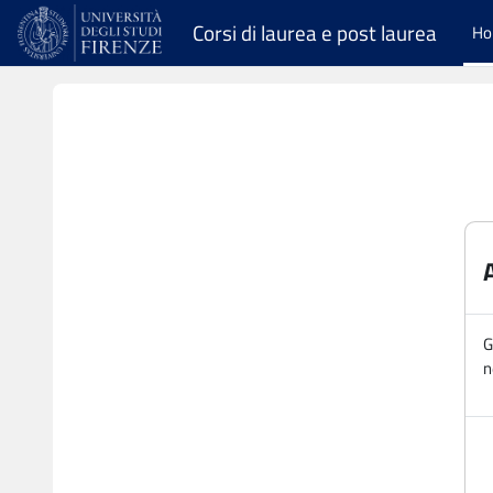
Vai al contenuto principale
Corsi di laurea e post laurea
H
G
n