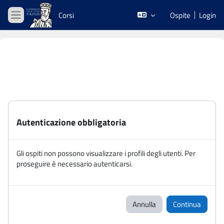
Vai al contenuto principale
Corsi
Ospite
Login
Pannello laterale
Autenticazione obbligatoria
Gli ospiti non possono visualizzare i profili degli utenti. Per
proseguire è necessario autenticarsi.
Annulla
Continua