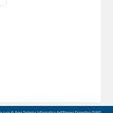
 a cura di: Area Sistema Informatico dell’Ateneo Fiorentino (SIAF)