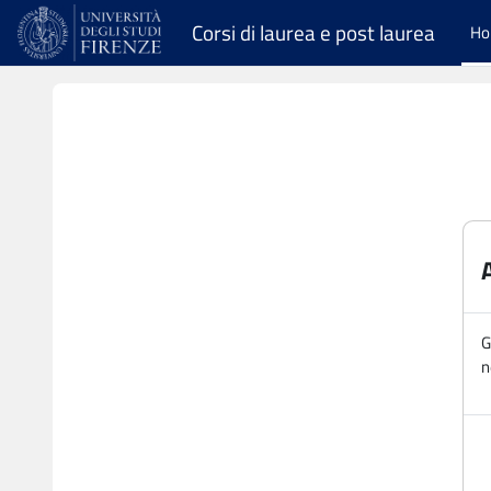
Vai al contenuto principale
Corsi di laurea e post laurea
H
G
n