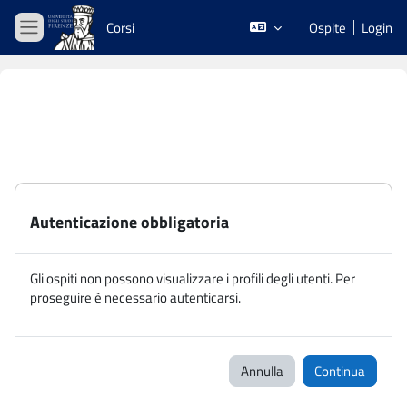
Vai al contenuto principale
Corsi
Ospite
Login
Pannello laterale
Autenticazione obbligatoria
Gli ospiti non possono visualizzare i profili degli utenti. Per
proseguire è necessario autenticarsi.
Annulla
Continua