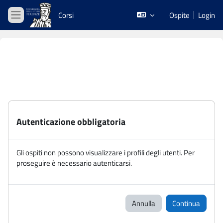
Vai al contenuto principale
Corsi
Ospite
Login
Pannello laterale
Autenticazione obbligatoria
Gli ospiti non possono visualizzare i profili degli utenti. Per
proseguire è necessario autenticarsi.
Annulla
Continua