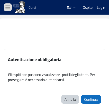
Vai al contenuto principale
Corsi
Ospite
Login
Pannello laterale
Autenticazione obbligatoria
Gli ospiti non possono visualizzare i profili degli utenti. Per
proseguire è necessario autenticarsi.
Annulla
Continua