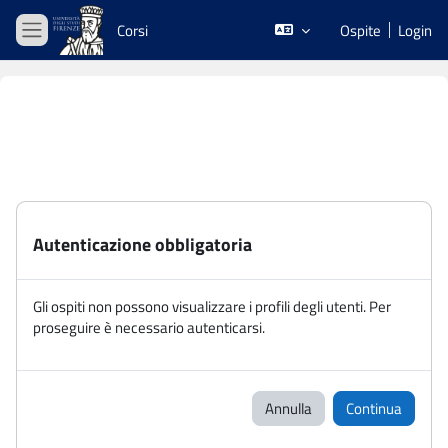
Vai al contenuto principale
Corsi
Ospite
Login
Pannello laterale
Autenticazione obbligatoria
Gli ospiti non possono visualizzare i profili degli utenti. Per
proseguire è necessario autenticarsi.
Annulla
Continua