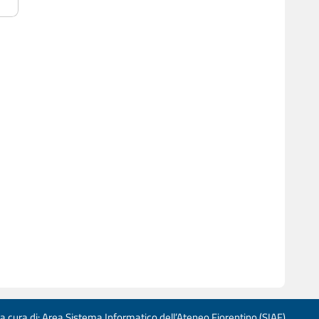
 a cura di: Area Sistema Informatico dell’Ateneo Fiorentino (SIAF)