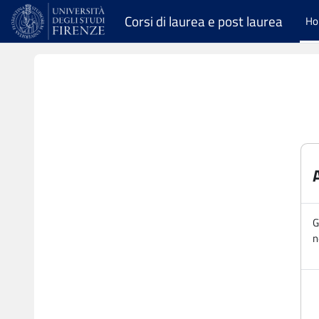
Vai al contenuto principale
Corsi di laurea e post laurea
H
G
n