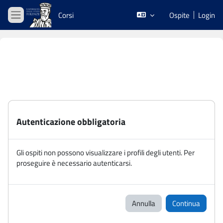
Vai al contenuto principale
Corsi
Ospite
Login
Pannello laterale
Autenticazione obbligatoria
Gli ospiti non possono visualizzare i profili degli utenti. Per
proseguire è necessario autenticarsi.
Annulla
Continua