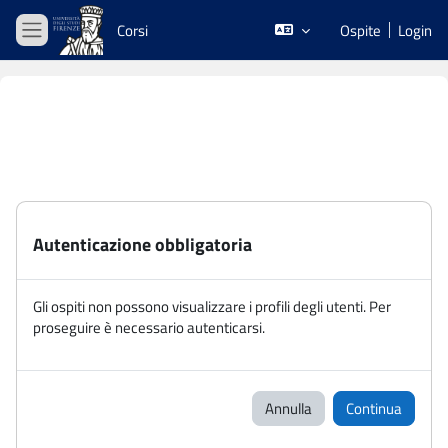
Vai al contenuto principale
Corsi
Ospite
Login
Pannello laterale
Autenticazione obbligatoria
Gli ospiti non possono visualizzare i profili degli utenti. Per
proseguire è necessario autenticarsi.
Annulla
Continua