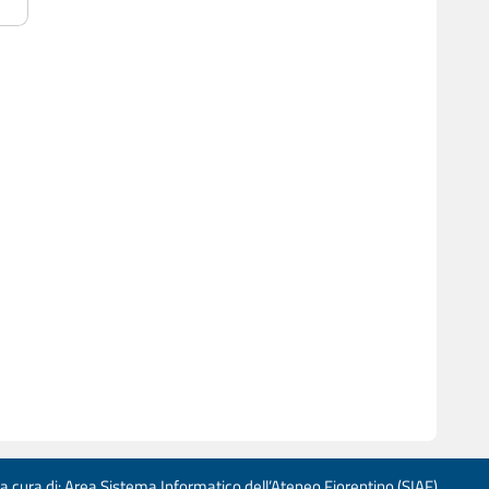
 a cura di: Area Sistema Informatico dell’Ateneo Fiorentino (SIAF)