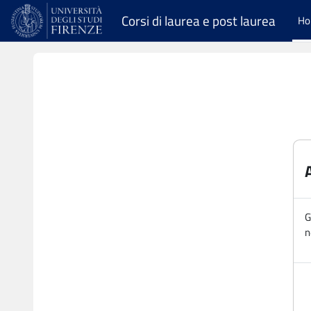
Vai al contenuto principale
Corsi di laurea e post laurea
H
G
n