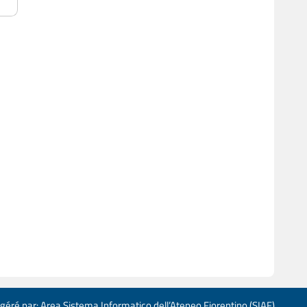
 géré par: Area Sistema Informatico dell’Ateneo Fiorentino (SIAF)