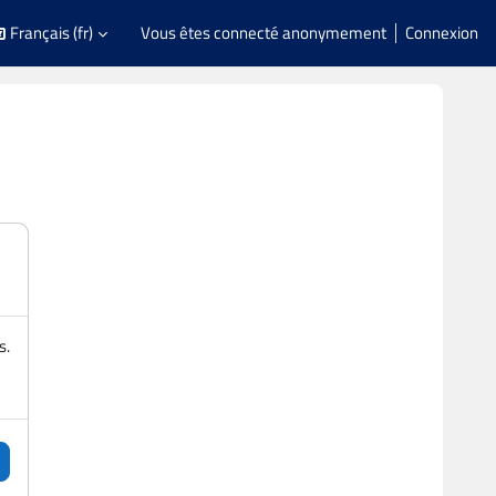
Français ‎(fr)‎
Vous êtes connecté anonymement
Connexion
s.