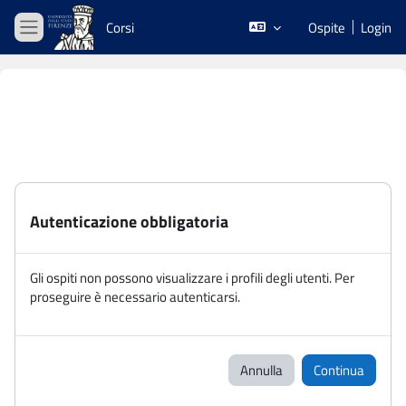
Vai al contenuto principale
Corsi
Ospite
Login
Pannello laterale
Autenticazione obbligatoria
Gli ospiti non possono visualizzare i profili degli utenti. Per
proseguire è necessario autenticarsi.
Annulla
Continua