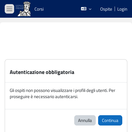
Vai al contenuto principale
Corsi
Ospite
Login
Pannello laterale
Autenticazione obbligatoria
Gli ospiti non possono visualizzare i profili degli utenti. Per
proseguire è necessario autenticarsi.
Annulla
Continua