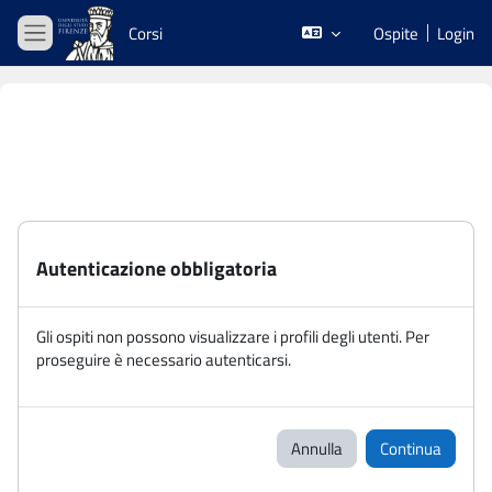
Vai al contenuto principale
Corsi
Ospite
Login
Pannello laterale
Autenticazione obbligatoria
Gli ospiti non possono visualizzare i profili degli utenti. Per
proseguire è necessario autenticarsi.
Annulla
Continua