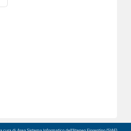
 a cura di: Area Sistema Informatico dell’Ateneo Fiorentino (SIAF)