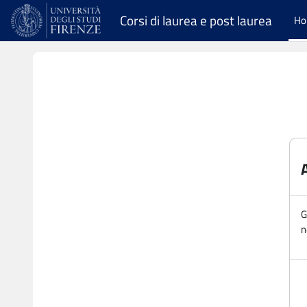
Vai al contenuto principale
Corsi di laurea e post laurea
H
G
n